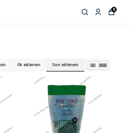
0
lan
İlk eklenen
Son eklenen